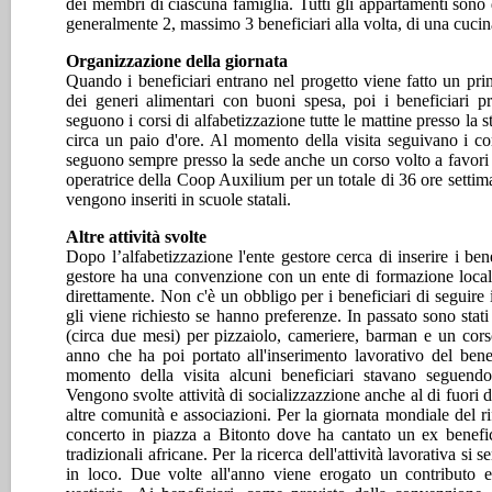
dei membri di ciascuna famiglia. Tutti gli appartamenti sono 
generalmente 2, massimo 3 beneficiari alla volta, di una cuci
Organizzazione della giornata
Quando i beneficiari entrano nel progetto viene fatto un p
dei generi alimentari con buoni spesa, poi i beneficiari p
seguono i corsi di alfabetizzazione tutte le mattine presso la s
circa un paio d'ore. Al momento della visita seguivano i cor
seguono sempre presso la sede anche un corso volto a favori 
operatrice della Coop Auxilium per un totale di 36 ore settim
vengono inseriti in scuole statali.
Altre attività svolte
Dopo l’alfabetizzazione l'ente gestore cerca di inserire i ben
gestore ha una convenzione con un ente di formazione locale 
direttamente. Non c'è un obbligo per i beneficiari di seguire i
gli viene richiesto se hanno preferenze. In passato sono stati
(circa due mesi) per pizzaiolo, cameriere, barman e un corso
anno che ha poi portato all'inserimento lavorativo del bene
momento della visita alcuni beneficiari stavano seguendo
Vengono svolte attività di socializzazzione anche al di fuori d
altre comunità e associazioni. Per la giornata mondiale del r
concerto in piazza a Bitonto dove ha cantato un ex benefic
tradizionali africane. Per la ricerca dell'attività lavorativa si
in loco. Due volte all'anno viene erogato un contributo e