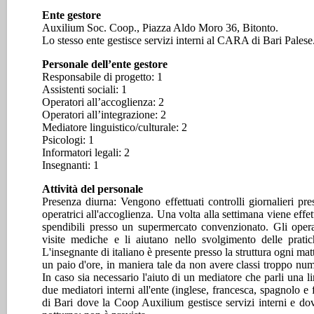
Ente gestore
Auxilium Soc. Coop., Piazza Aldo Moro 36, Bitonto.
Lo stesso ente gestisce servizi interni al CARA di Bari Palese
Personale dell’ente gestore
Responsabile di progetto: 1
Assistenti sociali: 1
Operatori all’accoglienza: 2
Operatori all’integrazione: 2
Mediatore linguistico/culturale: 2
Psicologi: 1
Informatori legali: 2
Insegnanti: 1
Attività del personale
Presenza diurna: Vengono effettuati controlli giornalieri pr
operatrici all'accoglienza. Una volta alla settimana viene effe
spendibili presso un supermercato convenzionato. Gli opera
visite mediche e li aiutano nello svolgimento delle pratic
L'insegnante di italiano è presente presso la struttura ogni mat
un paio d'ore, in maniera tale da non avere classi troppo nume
In caso sia necessario l'aiuto di un mediatore che parli una l
due mediatori interni all'ente (inglese, francesca, spagnolo e 
di Bari dove la Coop Auxilium gestisce servizi interni e do