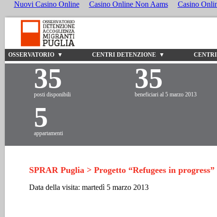
Nuovi Casino Online
Casino Online Non Aams
Casino Onli
OSSERVATORIO ▼
CENTRI DETENZIONE ▼
CENTRI
35
35
posti disponibili
beneficiari al 5 marzo 2013
5
appartamenti
SPRAR Puglia > Progetto “Refugees in progress”
Data della visita: martedì 5 marzo 2013