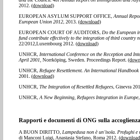
2012.
(download)
EUROPEAN ASYLUM SUPPORT OFFICE,
Annual Report
European Union 2012
, 2013.
(download)
EUROPEAN COURT OF AUDITORS,
Do the European in
fund contribute effectively to the integration of third country 
22/2012,Luxembourg 2012.
(download)
UNHCR,
International Conference on the Reception and Inte
April 2001,
Norrköping, Sweden. Proceedings Report.
(down
UNHCR,
Refugee Resettlement. An International Handbook t
2001.
(download)
UNHCR,
The Integration of Resettled Refugees
, Ginevra 20
UNHCR,
A New Beginning, Refugees Integration in Europe
Rapporti e documenti di ONG sulla accoglienza d
A BUON DIRITTO,
Lampedusa non è un’isola. Profughi e 
di Manconi Luigi, Anastasia Stefano, Roma 2012.
(download