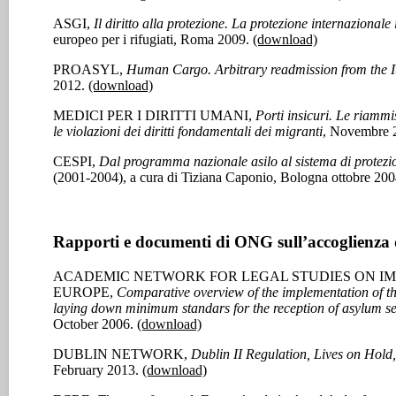
ASGI,
Il diritto alla protezione. La protezione internazionale 
europeo per i rifugiati, Roma 2009.
(download)
PROASYL,
Human Cargo. Arbitrary readmission from the It
2012.
(download)
MEDICI PER I DIRITTI UMANI,
Porti insicuri. Le riammis
le violazioni dei diritti fondamentali dei migranti
, Novembre 
CESPI,
Dal programma nazionale asilo al sistema di protezione
(2001-2004), a cura di Tiziana Caponio, Bologna ottobre 20
Rapporti e documenti di ONG sull’accoglienza d
ACADEMIC NETWORK FOR LEGAL STUDIES ON IM
EUROPE,
Comparative overview of the implementation of th
laying down minimum standars for the reception of asylum s
October 2006.
(download)
DUBLIN NETWORK,
Dublin II Regulation, Lives on Hol
February 2013.
(download)