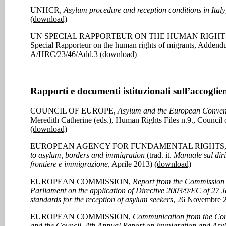
UNHCR,
Asylum procedure and reception conditions in Italy
(download)
UN SPECIAL RAPPORTEUR ON THE HUMAN RIGHTS O
Special Rapporteur on the human rights of migrants, Addendu
A/HRC/23/46/Add.3
(download)
Rapporti e documenti istituzionali sull’accoglie
COUNCIL OF EUROPE,
Asylum and the European Conven
Meredith Catherine (eds.), Human Rights Files n.9., Council 
(download)
EUROPEAN AGENCY FOR FUNDAMENTAL RIGHTS
to asylum, borders and immigration
(trad. it.
Manuale sul diri
frontiere e immigrazione,
Aprile 2013)
(download)
EUROPEAN COMMISSION,
Report from the Commission 
Parliament on the application of Directive 2003/9/EC of 2
standards for the reception of asylum seekers
, 26 Novembre 
EUROPEAN COMMISSION,
Communication from the Com
and the Council.
4th Annual Report on Immigration and Asy