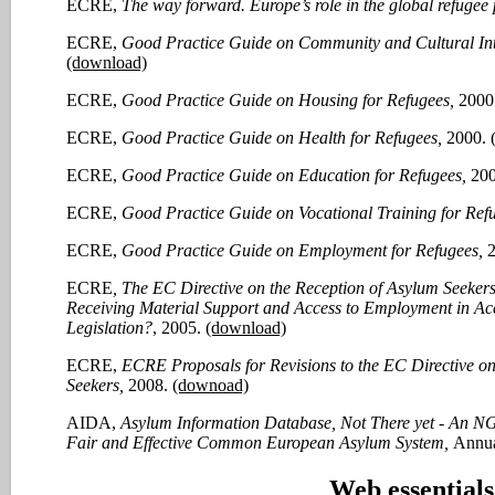
ECRE,
The way forward. Europe’s role in the global refugee
ECRE,
Good Practice Guide on Community and Cultural Int
(download)
ECRE,
Good Practice Guide on Housing for Refugees,
2000
ECRE,
Good Practice Guide on Health for Refugees,
2000.
ECRE,
Good Practice Guide on Education for Refugees,
20
ECRE,
Good Practice Guide on Vocational Training for Ref
ECRE,
Good Practice Guide on Employment for Refugees,
ECRE
, The EC Directive on the Reception of Asylum Seeker
Receiving Material Support and Access to Employment in A
Legislation?
, 2005.
(download)
ECRE,
ECRE Proposals for Revisions to the EC Directive on
Seekers,
2008.
(downoad)
AIDA,
Asylum Information Database, Not There yet - An NG
Fair and Effective Common European Asylum System,
Annua
Web essentials