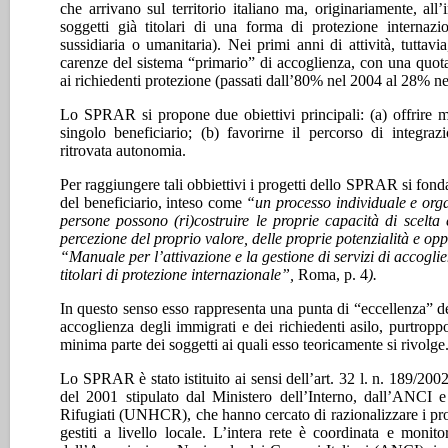
che arrivano sul territorio italiano ma, originariamente, al
soggetti già titolari di una forma di protezione internazion
sussidiaria o umanitaria). Nei primi anni di attività, tutta
carenze del sistema “primario” di accoglienza, con una quota
ai richiedenti protezione (passati dall’80% nel 2004 al 28% ne
Lo SPRAR si propone due obiettivi principali: (a) offrire mi
singolo beneficiario; (b) favorirne il percorso di integraz
ritrovata autonomia.
Per raggiungere tali obbiettivi i progetti dello SPRAR si fonda
del beneficiario, inteso come
“un processo individuale e organ
persone possono (ri)costruire le proprie capacità di scelta 
percezione del proprio valore, delle proprie potenzialità e op
“Manuale per l’attivazione e la gestione di servizi di accoglie
titolari di protezione internazionale”,
Roma, p. 4
).
In questo senso esso rappresenta una punta di “eccellenza” de
accoglienza degli immigrati e dei richiedenti asilo, purtropp
minima parte dei soggetti ai quali esso teoricamente si rivolge
Lo SPRAR è stato istituito ai sensi dell’art. 32 l. n. 189/2002
del 2001 stipulato dal Ministero dell’Interno, dall’ANCI 
Rifugiati (UNHCR), che hanno cercato di razionalizzare i p
gestiti a livello locale. L’intera rete è coordinata e monit