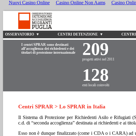
Nuovi Casino Online
Casino Online Non Aams
Casino Onli
OSSERVATORIO ▼
CENTRI DETENZIONE ▼
CENTRI
209
I centri SPRAR sono destinati
all’accoglienza dei richiedenti e dei
titolari di protezione internazionale
progetti attivi nel 2011
128
enti locali coinvolti
Centri SPRAR > Lo SPRAR in Italia
Il Sistema di Protezione per Richiedenti Asilo e Rifugiati (
c.d. di “seconda accoglienza” destinata ai richiedenti e ai titol
Esso non è dunque finalizzato (come i CDA o i CARA) ad un