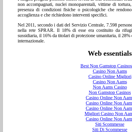
non accompagnati, nuclei monoparentali, vittime di tortura, 
presenza di condizioni fisiche o psicologiche che rendono p
accoglienza e che richiedono interventi specifici.
Nel 2011, secondo i dati del Servizio Centrale, 7.598 person
nella rete SPRAR. Il 18% di esse era costituito da rifugia
sussidiaria, il 16% da titolari di protezione umanitaria, il 28
internazionale.
Web essentials
Best Non Gamstop Casino
Casino Non Aams
Casino Online Migliori
Casino Non Aams
Non Aams Casino
Non Gamstop Casinos
Casino Online Non Aam
Casino Online Non Aam
Casino Online Non Aam
Migliori Casino Non Aa
Casino Online Non Aam
Siti Scommesse
Siti Di Scommesse