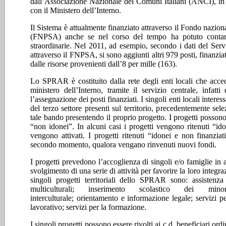
dall’Associazione Nazionale dei Comuni Italiani (ANCI), in
con il Ministero dell’Interno.
Il Sistema è attualmente finanziato attraverso il Fondo nazionale
(FNPSA) anche se nel corso del tempo ha potuto contare
straordinarie. Nel 2011, ad esempio, secondo i dati del Servi
attraverso il FNPSA, si sono aggiunti altri 979 posti, finanzia
dalle risorse provenienti dall’8 per mille (163).
Lo SPRAR è costituito dalla rete degli enti locali che acc
ministero dell’Interno, tramite il servizio centrale, infa
l’assegnazione dei posti finanziati. I singoli enti locali inter
del terzo settore presenti sul territorio, precedentemente sele
tale bando presentendo il proprio progetto. I progetti possono 
“non idonei”. In alcuni casi i progetti vengono ritenuti “
vengono attivati. I progetti ritenuti “idonei e non finanzia
secondo momento, qualora vengano rinvenuti nuovi fondi.
I progetti prevedono l’accoglienza di singoli e/o famiglie in a
svolgimento di una serie di attività per favorire la loro integrazi
singoli progetti territoriali dello SPRAR sono: assistenza s
multiculturali; inserimento scolastico dei min
interculturale; orientamento e informazione legale; servizi pe
lavorativo; servizi per la formazione.
I singoli progetti possono essere rivolti ai c.d. beneficiari ord