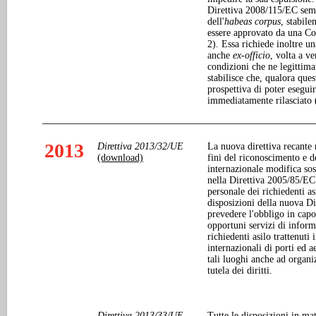
Direttiva 2008/115/EC semb
dell'
habeas corpus
, stabil
essere approvato da una Co
2). Essa richiede inoltre u
anche
ex-officio
, volta a ve
condizioni che ne legittim
stabilisce che, qualora ques
prospettiva di poter eseguir
immediatamente rilasciato 
2013
Direttiva 2013/32/UE
La nuova direttiva recante
(download)
fini del riconoscimento e d
internazionale modifica sos
nella Direttiva 2005/85/EC. 
personale dei richiedenti as
disposizioni della nuova D
prevedere l'obbligo in capo
opportuni servizi di inform
richiedenti asilo trattenuti
internazionali di porti ed a
tali luoghi anche ad organi
tutela dei diritti.
Direttiva 2013/33/UE
Tutte le disposizioni in mat