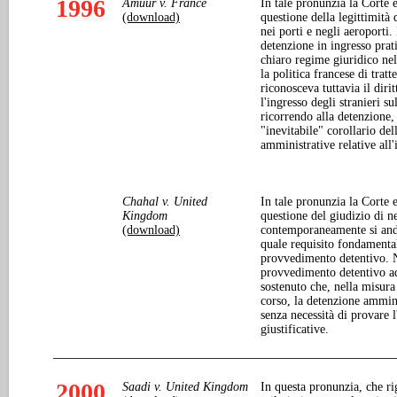
1996
Amuur v. France
In tale pronunzia la Corte 
(download)
questione della legittimità 
nei porti e negli aeroporti. 
detenzione in ingresso prat
chiaro regime giuridico nel 
la politica francese di trat
riconosceva tuttavia il diri
l'ingresso degli stranieri su
ricorrendo alla detenzione,
"inevitabile" corollario del
amministrative relative all'
Chahal v. United
In tale pronunzia la Corte 
Kingdom
questione del giudizio di n
(download)
contemporaneamente si anda
quale requisito fondamental
provvedimento detentivo. Ne
provvedimento detentivo ad
sostenuto che, nella misura
corso, la detenzione ammini
senza necessità di provare l
giustificative.
2000
Saadi v. United Kingdom
In questa pronunzia, che ri