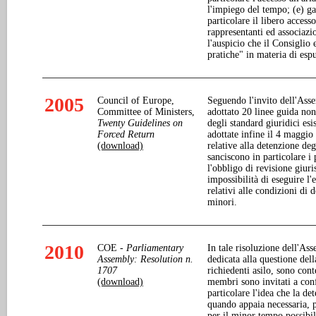
l'impiego del tempo; (e) gar
particolare il libero accesso
rappresentanti ed associaz
l'auspicio che il Consiglio
pratiche" in materia di espu
2005
Council of Europe,
Seguendo l'invito dell'Asse
Committee of Ministers,
adottato 20 linee guida non
Twenty Guidelines on
degli standard giuridici esi
Forced Return
adottate infine il 4 maggi
(download)
relative alla detenzione deg
sanciscono in particolare i 
l'obbligo di revisione giuri
impossibilità di eseguire l'
relativi alle condizioni di 
minori.
2010
COE -
Parliamentary
In tale risoluzione dell'As
Assembly:
Resolution n.
dedicata alla questione del
1707
richiedenti asilo, sono cont
(download)
membri sono invitati a conf
particolare l'idea che la de
quando appaia necessaria, 
per il minor tempo possibil