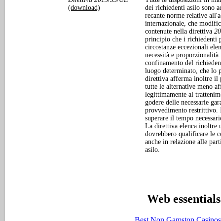
(download)
dei richiedenti asilo sono 
recante norme relative all'
internazionale, che modific
contenute nella direttiva
20
principio che i richiedenti 
circostanze ecce­zionali elen
necessità e proporzionalità.
confinamento del richieden
luogo determinato, che lo p
direttiva afferma inoltre il
tutte le alternative meno af
legittimamente al trattenime
godere delle necessarie gar
provvedimento restrittivo.
superare il tempo necessari
La direttiva elenca inoltre 
dovrebbero qualificare le c
anche in relazione alle part
asilo.
Web essentials
Best Non Gamstop Casino