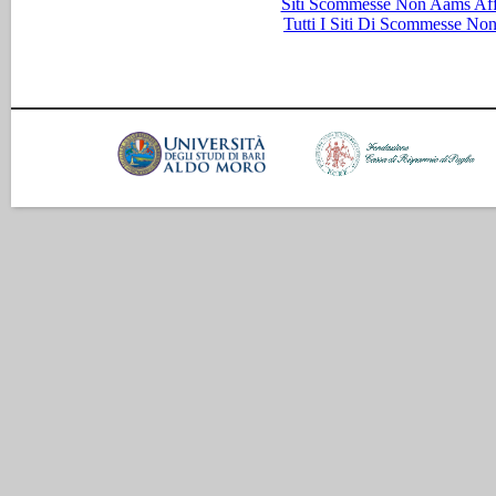
Siti Scommesse Non Aams Aff
Tutti I Siti Di Scommesse No