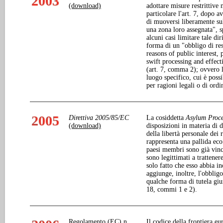
2003
(download)
adottare misure restrittive 
particolare l'art. 7, dopo av
di muoversi liberamente sul 
una zona loro assegnata", 
alcuni casi limitare tale di
forma di un "obbligo di res
reasons of public interest, 
swift processing and effect
(art. 7, comma 2); ovvero 
luogo specifico, cui è poss
per ragioni legali o di ord
2005
Direttiva 2005/85/EC
La cosiddetta
Asylum Proce
(download)
disposizioni in materia di d
della libertà personale dei
rappresenta una pallida eco 
paesi membri sono già vincol
sono legittimati a trattenere
solo fatto che esso abbia in
aggiunge, inoltre, l'obblig
qualche forma di tutela giur
18, commi 1 e 2).
Regolamento (EC) n.
Il codice della frontiera e