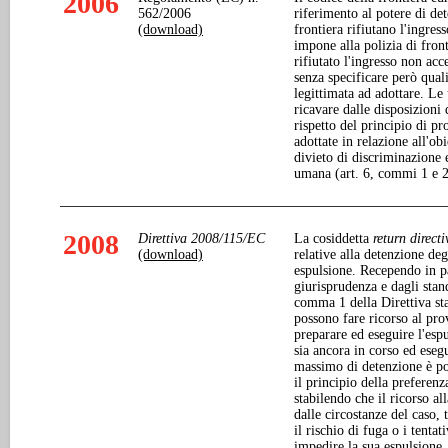
2006
562/2006
riferimento al potere di det
(download)
frontiera rifiutano l'ingre
impone alla polizia di front
rifiutato l'ingresso non ac
senza specificare però quali
legittimata ad adottare. Le
ricavare dalle disposizioni 
rispetto del principio di pr
adottate in relazione all'ob
divieto di discriminazione e
umana (art. 6, commi 1 e 2
2008
Direttiva 2008/115/EC
La cosiddetta
return direct
(download)
relative alla detenzione deg
espulsione. Recependo in pa
giurisprudenza e dagli stand
comma 1 della Direttiva st
possono fare ricorso al pro
preparare ed eseguire l'esp
sia ancora in corso ed eseg
massimo di detenzione è po
il principio della preferenz
stabilendo che il ricorso al
dalle circostanze del caso, t
il rischio di fuga o i tentat
impedire la sua espulsione.