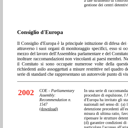
a tale strumento di control
gestione dei centri detentiv
Consiglio d'Europa
Il Consiglio d'Europa è la principale istituzione di difesa dei
attraverso i suoi organi di monitoraggio specifici, esso si oc
mezzo del lavoro dell'Assemblea parlamentare e del Comitato de
inoltrare raccomandazioni non vincolanti ai paesi membri. Ne
il Comitato si sono occupate numerose volte della questio
richiedenti asilo assoggettati a misure restrittive nel quadro 
serie di standard che rappresentano un autorevole punto di vist
2002
COE -
Parliamentary
In una serie di raccomandaz
Assembly:
procedure di espulsione, l
Recommendation n.
d'Europa ha invitato gli st
1547
nazionali nel senso di: (a) 
(download)
detenzione precedenti all'e
misura di ultima ratio, favo
ripensare le strutture deten
(d) garantire condizioni d
particolare l'accesso all'ar