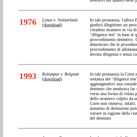
detentivi nel quadro delle p
1976
Lynas v.
Switzerland
In tale pronunzia, l'allora
E
(download)
giudicò illegittimo un peri
cittadino straniero in via d
"diligence test" in base al q
provvedimento detentivo. G
dimostrare che le procedure
provvedimento di allontana
dovuta diligenza e senza cau
1993
Kolompar v. Belgium
In tale pronunzia la Corte 
(download)
sostanza del "diligence test
aggiungendovi una consider
detenuto che sembrava far 
verso una forma di velata p
dello straniero colpito da
Corte non riteneva, infatti,
massimo di detenzione poic
variare in ragione della co
del detenuto.