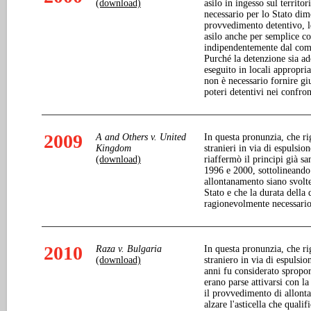
(download)
asilo in ingesso sul territo
necessario per lo Stato dimo
provvedimento detentivo, l
asilo anche per semplice c
indipendentemente dal comp
Purché la detenzione sia ad
eseguito in locali appropri
non è necessario fornire giu
poteri detentivi nei confron
2009
A and Others v. United
In questa pronunzia, che ri
Kingdom
stranieri in via di espulsio
(download)
riaffermò il principi già sa
1996 e 2000, sottolineando 
allontanamento siano svolte
Stato e che la durata della
ragionevolmente necessario
2010
Raza v. Bulgaria
In questa pronunzia, che ri
(download)
straniero in via di espulsio
anni fu considerato spropor
erano parse attivarsi con l
il provvedimento di allont
alzare l'asticella che qual