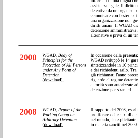
informati in una lingua comp
assistenza legale, il diritt
detentivo da un organismo i
comunicare con l'esterno, i
una organizzazione non gove
diritti umani. Il WGAD dich
detenzione amministrativa a
alternative e priva di un t
2000
WGAD
, Body of
In occasione della presenta
Principles for the
WGAD sviluppò le 14 garan
Protection of All Persons
sintetizzandole in 10 princi
under Any Form of
e dei richiedenti asilo. Tra 
Detention
già richiamati l'anno prece
(download)
riguardo al regime detentiv
autorità sono autorizzate ad 
detenzione per stranieri.
2008
WGAD,
Report of the
Il rapporto del 2008, espr
Working Group on
proliferare dei centri di de
Arbitrary Detention
nel mondo, ha esplicitante r
(download)
in materia sanciti nel 2000.