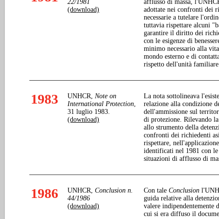
22/1981
afflusso di massa, l'UNHCR 
(download)
adottate nei confronti dei r
necessarie a tutelare l'ordi
tuttavia rispettare alcuni "
garantire il diritto dei rich
con le esigenze di benessere 
minimo necessario alla vita,
mondo esterno e di contatt
rispetto dell'unità familiare
1983
UNHCR,
Note on
La nota sottolineava l'esis
International Protection
,
relazione alla condizione d
31 luglio 1983.
dell'ammissione sul territo
(download)
di protezione. Rilevando la 
allo strumento della detenzi
confronti dei richiedenti a
rispettare, nell'applicazione
identificati nel 1981 con l
situazioni di afflusso di ma
1986
UNHCR,
Conclusion n.
Con tale
Conclusion
l'UNHC
44/1986
guida relative alla detenzio
(download)
valere indipendentemente da
cui si era diffuso il docum