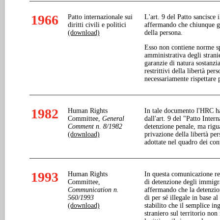
1966
Patto internazionale sui
L'art. 9 del Patto sancisce i
diritti civili e politici
affermando che chiunque god
(download)
della persona.
Esso non contiene norme spe
amministrativa degli stranie
garanzie di natura sostanzi
restrittivi della libertà per
necessariamente rispettare p
1982
Human Rights
In tale documento l'HRC ha
Committee,
General
dall'art. 9 del "Patto Inter
Comment n. 8/1982
detenzione penale, ma rigua
(download)
privazione della libertà per
adottate nel quadro dei cont
1993
Human Rights
In questa comunicazione rel
Committee,
di detenzione degli immigra
Communication n.
affermando che la detenzion
560/1993
di per sé illegale in base a
(download)
stabilito che il semplice in
straniero sul territorio non