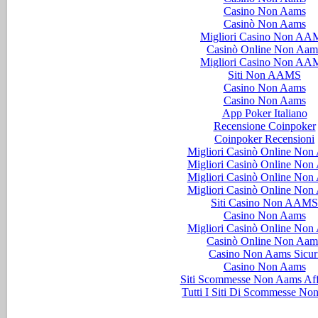
Casino Non Aams
Casinò Non Aams
Migliori Casino Non AA
Casinò Online Non Aam
Migliori Casino Non AA
Siti Non AAMS
Casino Non Aams
Casino Non Aams
App Poker Italiano
Recensione Coinpoker
Coinpoker Recensioni
Migliori Casinò Online Non
Migliori Casinò Online Non
Migliori Casinò Online Non
Migliori Casinò Online Non
Siti Casino Non AAMS
Casino Non Aams
Migliori Casinò Online Non
Casinò Online Non Aam
Casino Non Aams Sicur
Casino Non Aams
Siti Scommesse Non Aams Aff
Tutti I Siti Di Scommesse No