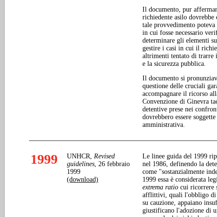
Il documento, pur affermand
richiedente asilo dovrebbe
tale provvedimento poteva es
in cui fosse necessario verif
determinare gli elementi su 
gestire i casi in cui il rich
altrimenti tentato di trarre
e la sicurezza pubblica.
Il documento si pronunziava
questione delle cruciali ga
accompagnare il ricorso all
Convenzione di Ginevra tac
detentive prese nei confront
dovrebbero essere soggette 
amministrativa.
1999
UNHCR,
Revised
Le linee guida del 1999 rip
guidelines
, 26 febbraio
nel 1986, definendo la deten
1999
come "sostanzialmente indes
(download)
1999 essa è considerata leg
extrema ratio
cui ricorrere
afflittivi, quali l'obbligo d
su cauzione, appaiano insuf
giustificano l'adozione di u