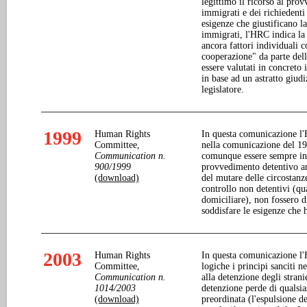
legittimo il ricorso al pro
immigrati e dei richiedenti 
esigenze che giustificano l
immigrati, l'HRC indica la 
ancora fattori individuali 
cooperazione" da parte del
essere valutati in concreto 
in base ad un astratto giud
legislatore.
1999
Human Rights
In questa comunicazione l'HR
Committee,
nella comunicazione del 19
Communication n.
comunque essere sempre in g
900/1999
provvedimento detentivo an
(download)
del mutare delle circostan
controllo non detentivi (qu
domiciliare), non fossero d
soddisfare le esigenze che 
2003
Human Rights
In questa comunicazione l'
Committee,
logiche i principi sanciti n
Communication n.
alla detenzione degli strani
1014/2003
detenzione perde di qualsias
(download)
preordinata (l'espulsione d