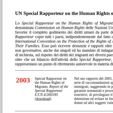
UN Special Rapporteur on the Human Rights o
Lo
Special Rapporteur on the Human Rights of Migrant
denominata
Commission on Human Rights
delle Nazioni Un
favorire il completo godimento dei diritti umani da parte 
Rapporteur
copre tutti i paesi, indipendentemente dal fatto
International Convention on the Protection of the Rights o
Their Families
. Esso può ricevere denunzie e rapporti oltre
non governative, anche dai singoli ed ha mandato di indaga
di inchiesta, sul rispetto dei diritti dei migranti nei diversi p
oltre che un bilancio dell'attività dello
Special Rapporteur
,
rappresentano un punto di riferimento autorevole in materia di d
2003
Special Rapporteur on
Nel suo rapporto del 2003,
the Human Rights of
serie di raccomandazioni sp
Migrants,
Report of the
immigrati, suggerendo in par
Special Rapporteur
garanzie sostanziali e proc
E/CN.4/2003/85
restrittivi, di privilegiare 
(download)
detenzione ed evitare in li
donne ed altri soggetti vuln