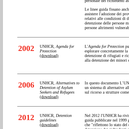
personale dei richiedenti as
Le linee guida fissano anc
assistere l'adozione dei pro
relativi alle condizioni di 
detenzione delle persone mi
persone altrimenti vulnerab
2002
UNHCR,
Agenda for
L'
Agenda for Protection
pu
Protection
esplorare concretamente la p
(download)
detenzione di rifugiati e ri
alla detenzione dei minori 
2006
UNHCR,
Alternatives to
In questo documento L’UNH
Detention of Asylum
un sistema di alternative al
Seekers and Refugees
sul ricorso a strutture come
(download)
2012
UNHCR,
Detention
Nel 2012 l'UNHCR ha rivist
guidelines
guida pubblicate nel 1999 g
(download)
che "riflettono lo stato del 