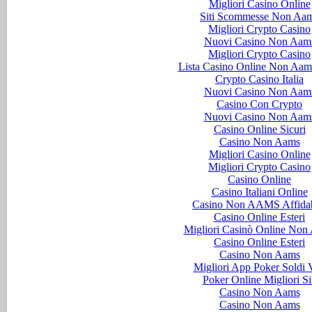
Migliori Casino Online
Siti Scommesse Non Aa
Migliori Crypto Casino
Nuovi Casino Non Aam
Migliori Crypto Casino
Lista Casino Online Non Aam
Crypto Casino Italia
Nuovi Casino Non Aam
Casino Con Crypto
Nuovi Casino Non Aam
Casino Online Sicuri
Casino Non Aams
Migliori Casino Online
Migliori Crypto Casino
Casino Online
Casino Italiani Online
Casino Non AAMS Affidab
Casino Online Esteri
Migliori Casinò Online Non
Casino Online Esteri
Casino Non Aams
Migliori App Poker Soldi V
Poker Online Migliori Si
Casino Non Aams
Casino Non Aams