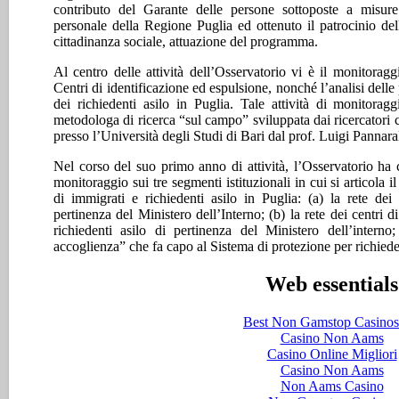
contributo del Garante delle persone sottoposte a misure r
personale della Regione Puglia ed ottenuto il patrocinio dell
cittadinanza sociale, attuazione del programma.
Al centro delle attività dell’Osservatorio vi è il monitorag
Centri di identificazione ed espulsione, nonché l’analisi dell
dei richiedenti asilo in Puglia. Tale attività di monitora
metodologa di ricerca “sul campo” sviluppata dai ricercator
presso l’Università degli Studi di Bari dal prof. Luigi Pannara
Nel corso del suo primo anno di attività, l’Osservatorio ha co
monitoraggio sui tre segmenti istituzionali in cui si articola 
di immigrati e richiedenti asilo in Puglia: (a) la rete dei 
pertinenza del Ministero dell’Interno; (b) la rete dei centri 
richiedenti asilo di pertinenza del Ministero dell’interno
accoglienza” che fa capo al Sistema di protezione per richiede
Web essentials
Best Non Gamstop Casino
Casino Non Aams
Casino Online Migliori
Casino Non Aams
Non Aams Casino